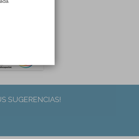
zada.
US SUGERENCIAS!