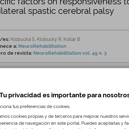
cific factors on responsiveness t
ilateral spastic cerebral palsy
r/es:
Klobucká S, Klobucký R, Kollár B
nece a:
NeuroRehabilitation
o de revista:
NeuroRehabilitation vol. 49 n. 3
ttps://content.iospress.com/articles/neurorehabilit
rehabilitación
Lokomat
parálisis cerebral
función motora gr
Tu privacidad es importante para nosotro
ciona tus preferencias de cookies.
RMACIÓN BIBLIOGRÁFICA
zamos cookies propias y de terceros para mejorar nuestros servi
ublicación:
2021
periencia de navegación en este portal. Puedes aceptarlas y fac
uroRehabilitation. 2021;49(3)