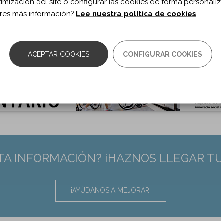
timización del site o configurar las cookies de forma personali
 de documento:
Artículo
res más información?
Lee nuestra política de cookies
.
ma documento:
Inglés
as:
375-389
0.3233/NRE-210130
ACEPTAR COOKIES
CONFIGURAR COOKIES
TA INFORMACIÓN? ¡HAZNOS LLEGAR T
¡AYÚDANOS A MEJORAR!