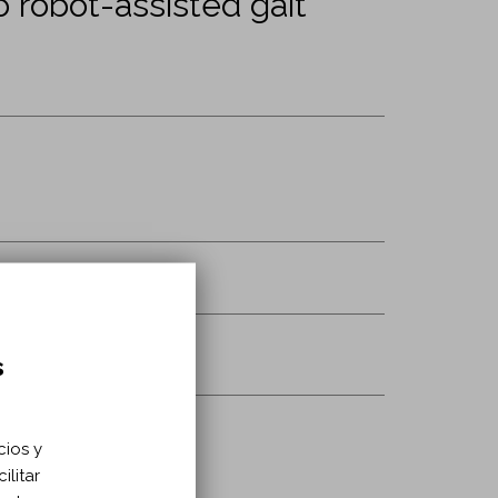
o robot-assisted gait
ation/nre210130
uesa
s
cios y
ilitar