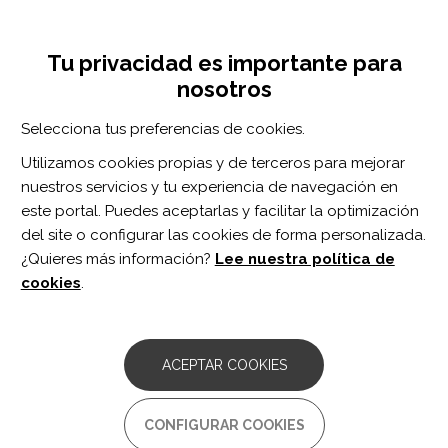
Pasar
Inicia sesión
Regístrate
al
UNA INICIATIVA DE:
Toggle
contenido
Tu privacidad es importante para
navigation
principal
nosotros
Inicio
Centro de documentación
Education Research: Simulation training for neurology residents on acquiring tPA consent: An educational initiative
Selecciona tus preferencias de cookies.
BUSCADOR
Utilizamos cookies propias y de terceros para mejorar
nuestros servicios y tu experiencia de navegación en
BUSCAR
este portal. Puedes aceptarlas y facilitar la optimización
del site o configurar las cookies de forma personalizada.
¿Quieres más información?
Lee nuestra política de
Acceso profesionales
cookies
.
Acceso general
ACEPTAR COOKIES
Education Research:
CONFIGURAR COOKIES
Simulation training for