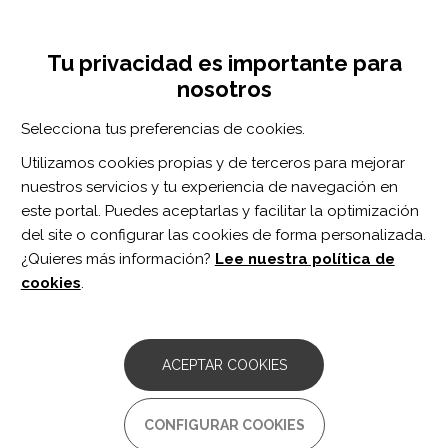
Pasar
Inicia sesión
Regístrate
al
UNA INICIATIVA DE:
Toggle
contenido
Tu privacidad es importante para
navigation
principal
nosotros
Inicio
Centro de documentación
Editors' Note: Recurrent Rhombencephalitis Associated With Anti-GAD65 Antibody.
Selecciona tus preferencias de cookies.
BUSCADOR
Utilizamos cookies propias y de terceros para mejorar
nuestros servicios y tu experiencia de navegación en
BUSCAR
este portal. Puedes aceptarlas y facilitar la optimización
del site o configurar las cookies de forma personalizada.
¿Quieres más información?
Lee nuestra política de
Acceso profesionales
cookies
.
Acceso general
ACEPTAR COOKIES
Editors' Note: Recurrent
CONFIGURAR COOKIES
Rhombencephalitis