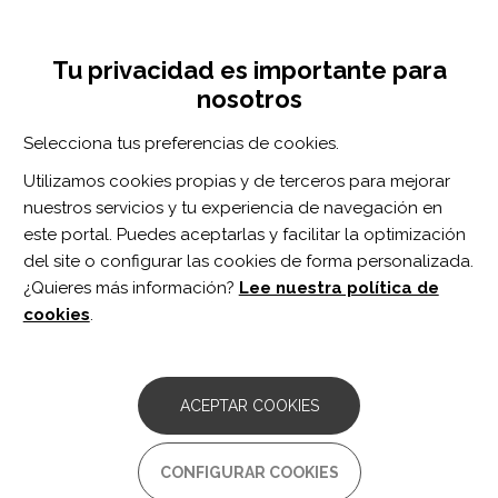
Pasar
Inicia sesión
Regístrate
al
UNA INICIATIVA DE:
Toggle
contenido
Tu privacidad es importante para
navigation
principal
nosotros
Inicio
Centro de documentación
The economic cost of stroke-associated pneumonia in a UK setting.
Selecciona tus preferencias de cookies.
BUSCADOR
Utilizamos cookies propias y de terceros para mejorar
nuestros servicios y tu experiencia de navegación en
BUSCAR
este portal. Puedes aceptarlas y facilitar la optimización
del site o configurar las cookies de forma personalizada.
¿Quieres más información?
Lee nuestra política de
Acceso profesionales
cookies
.
Acceso general
ACEPTAR COOKIES
The economic cost of stroke-
CONFIGURAR COOKIES
associated pneumonia in a UK