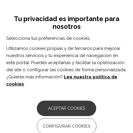
Pasar
Inicia sesión
Regístrate
al
UNA INICIATIVA DE:
Toggle
contenido
Tu privacidad es importante para
navigation
principal
nosotros
Inicio
Centro de documentación
Early Active Rehabilitation After Grip Reconstructive Surgery in Tetraplegia.
Selecciona tus preferencias de cookies.
BUSCADOR
Utilizamos cookies propias y de terceros para mejorar
nuestros servicios y tu experiencia de navegación en
BUSCAR
este portal. Puedes aceptarlas y facilitar la optimización
del site o configurar las cookies de forma personalizada.
¿Quieres más información?
Lee nuestra política de
Acceso profesionales
cookies
.
Acceso general
ACEPTAR COOKIES
Early Active Rehabilitation
CONFIGURAR COOKIES
After Grip Reconstructive