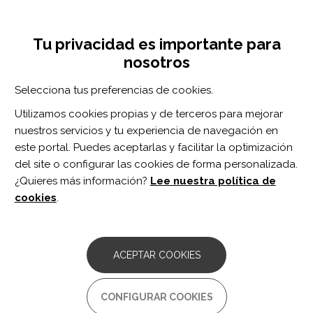
Pasar
Inicia sesión
Regístrate
al
UNA INICIATIVA DE:
Toggle
contenido
Tu privacidad es importante para
navigation
principal
nosotros
Inicio
Centro de documentación
DURABILITY OF ANTIDEPRESSANT RESPONSE TO REPETITIVE TRANSCRANIAL MAGNETIC STIMULATION: SYSTEMATIC REVIEW AND META-ANALYSIS
Selecciona tus preferencias de cookies.
BUSCADOR
Utilizamos cookies propias y de terceros para mejorar
nuestros servicios y tu experiencia de navegación en
BUSCAR
este portal. Puedes aceptarlas y facilitar la optimización
del site o configurar las cookies de forma personalizada.
¿Quieres más información?
Lee nuestra política de
Acceso profesionales
cookies
.
Acceso general
ACEPTAR COOKIES
DURABILITY OF
CONFIGURAR COOKIES
ANTIDEPRESSANT