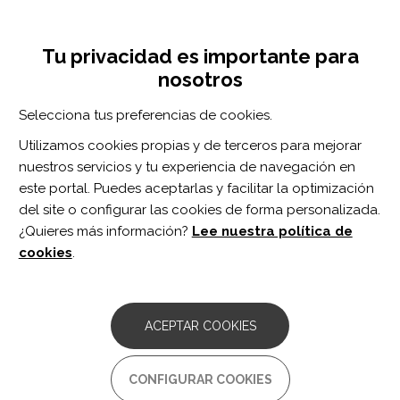
Pasar
Inicia sesión
Regístrate
al
UNA INICIATIVA DE:
Toggle
contenido
Tu privacidad es importante para
navigation
principal
nosotros
Inicio
Centro de documentación
El Duelo (2).
Selecciona tus preferencias de cookies.
BUSCADOR
Utilizamos cookies propias y de terceros para mejorar
nuestros servicios y tu experiencia de navegación en
BUSCAR
este portal. Puedes aceptarlas y facilitar la optimización
del site o configurar las cookies de forma personalizada.
¿Quieres más información?
Lee nuestra política de
Acceso profesionales
cookies
.
Acceso general
ACEPTAR COOKIES
El Duelo (2).
CONFIGURAR COOKIES