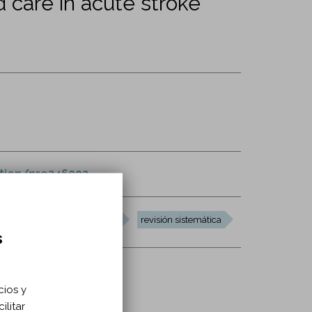
care in acute stroke
ation/nre246002
ciencia de implementación
revisión sistemática
s
cios y
ilitar