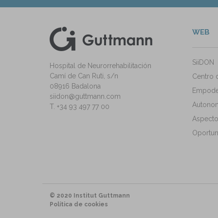
WEB
kedIn
ann Instagram
SiiDON
Hospital de Neurorrehabilitación
Camí de Can Ruti, s/n
Centro 
08916 Badalona
Empode
siidon@guttmann.com
Autonomí
T. +34 93 497 77 00
Aspecto
Oportun
© 2020 Institut Guttmann
Política de cookies