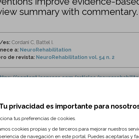
ventions improve evidence-based 
eview summary with commentary.
r/es:
Cordani C, Battel I.
nece a:
NeuroRehabilitation
o de revista:
NeuroRehabilitation vol. 54 n. 2
ttps://content.iospress.com/articles/neurorehabilit
nte cerebrovascular
personal de salud
unidades hospitalarias
Tu privacidad es importante para nosotro
ciona tus preferencias de cookies.
RMACIÓN BIBLIOGRÁFICA
zamos cookies propias y de terceros para mejorar nuestros servi
ublicación:
2024
periencia de navegación en este portal. Puedes aceptarlas y fac
uroRehabilitation. 2024;54(2)