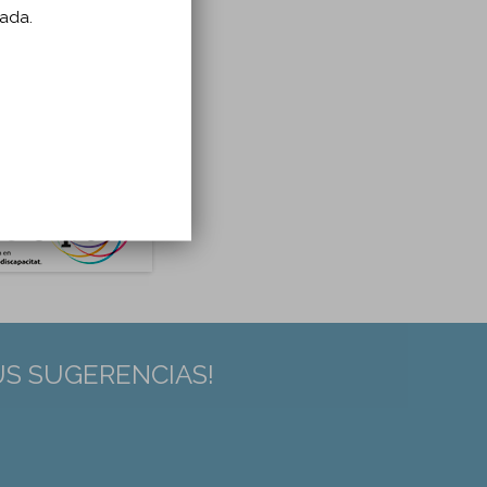
zada.
US SUGERENCIAS!