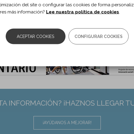
timización del site o configurar las cookies de forma personali
 de documento:
Artículo
res más información?
Lee nuestra política de cookies
.
ma documento:
Inglés
as:
343-346
10.3233/NRE-246002
:
38427507
ACEPTAR COOKIES
CONFIGURAR COOKIES
TA INFORMACIÓN? ¡HAZNOS LLEGAR T
¡AYÚDANOS A MEJORAR!