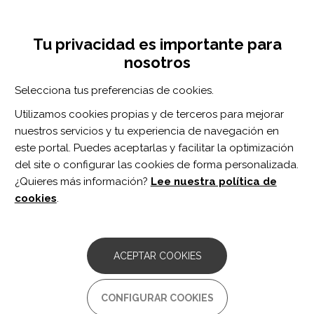
Pasar
Inicia sesión
Regístrate
al
UNA INICIATIVA DE:
Toggle
contenido
Tu privacidad es importante para
navigation
principal
nosotros
Inicio
Centro de documentación
Dissociable effects of attention vs working memory training on cognitive performance and everyday functioning following fronto-parietal strokes.
Selecciona tus preferencias de cookies.
BUSCADOR
Utilizamos cookies propias y de terceros para mejorar
nuestros servicios y tu experiencia de navegación en
BUSCAR
este portal. Puedes aceptarlas y facilitar la optimización
del site o configurar las cookies de forma personalizada.
¿Quieres más información?
Lee nuestra política de
Acceso profesionales
cookies
.
Acceso general
ACEPTAR COOKIES
Dissociable effects of
CONFIGURAR COOKIES
attention vs working memory