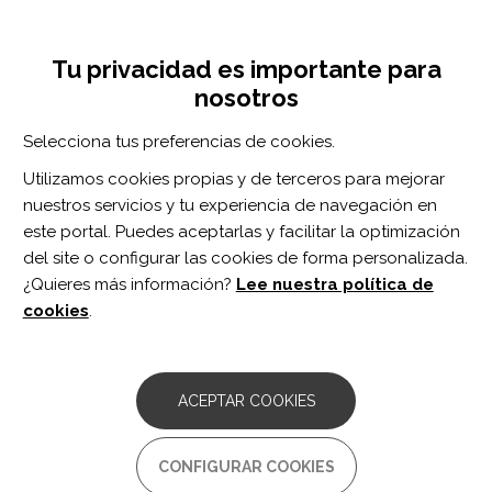
Pasar
Inicia sesión
Regístrate
al
UNA INICIATIVA DE:
Toggle
contenido
Tu privacidad es importante para
navigation
principal
nosotros
Inicio
Centro de documentación
Development of a Remote Version of the Graded Redefined Assessment of Strength, Sensation, and Prehension (GRASSP): Validity and Reliability.
Selecciona tus preferencias de cookies.
BUSCADOR
Utilizamos cookies propias y de terceros para mejorar
nuestros servicios y tu experiencia de navegación en
BUSCAR
este portal. Puedes aceptarlas y facilitar la optimización
del site o configurar las cookies de forma personalizada.
¿Quieres más información?
Lee nuestra política de
Acceso profesionales
cookies
.
Acceso general
ACEPTAR COOKIES
Development of a Remote
CONFIGURAR COOKIES
Version of the Graded