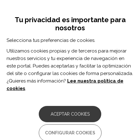
Pasar
Inicia sesión
Regístrate
al
UNA INICIATIVA DE:
Toggle
contenido
Tu privacidad es importante para
navigation
principal
nosotros
Inicio
Centro de documentación
Detection and Interpretation of Impossible and Improbable Coma Recovery Scale-Revised Scores.
Selecciona tus preferencias de cookies.
BUSCADOR
Utilizamos cookies propias y de terceros para mejorar
nuestros servicios y tu experiencia de navegación en
BUSCAR
este portal. Puedes aceptarlas y facilitar la optimización
del site o configurar las cookies de forma personalizada.
¿Quieres más información?
Lee nuestra política de
Acceso profesionales
cookies
.
Acceso general
ACEPTAR COOKIES
Detection and Interpretation
CONFIGURAR COOKIES
of Impossible and Improbable