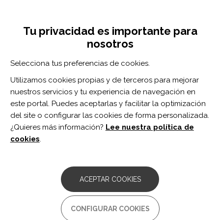
Pasar
Inicia sesión
Regístrate
al
UNA INICIATIVA DE:
Toggle
contenido
Tu privacidad es importante para
navigation
principal
nosotros
Inicio
Centro de documentación
Delayed Diagnosis of Nontraumatic Acute Compartment Syndrome in an Adolescent Athlete.
Selecciona tus preferencias de cookies.
BUSCADOR
Utilizamos cookies propias y de terceros para mejorar
nuestros servicios y tu experiencia de navegación en
BUSCAR
este portal. Puedes aceptarlas y facilitar la optimización
del site o configurar las cookies de forma personalizada.
¿Quieres más información?
Lee nuestra política de
Acceso profesionales
cookies
.
Acceso general
ACEPTAR COOKIES
Delayed Diagnosis of
CONFIGURAR COOKIES
Nontraumatic Acute