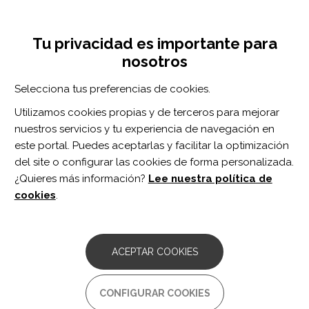
Pasar
Inicia sesión
Regístrate
al
UNA INICIATIVA DE:
Toggle
contenido
Tu privacidad es importante para
navigation
principal
nosotros
Inicio
Centro de documentación
Creation and Initial Validation of the International Dysphagia Diet Standardisation Initiative Functional Diet Scale.
Selecciona tus preferencias de cookies.
BUSCADOR
Utilizamos cookies propias y de terceros para mejorar
nuestros servicios y tu experiencia de navegación en
BUSCAR
este portal. Puedes aceptarlas y facilitar la optimización
del site o configurar las cookies de forma personalizada.
¿Quieres más información?
Lee nuestra política de
Acceso profesionales
cookies
.
Acceso general
ACEPTAR COOKIES
Creation and Initial Validation
CONFIGURAR COOKIES
of the International Dysphagia