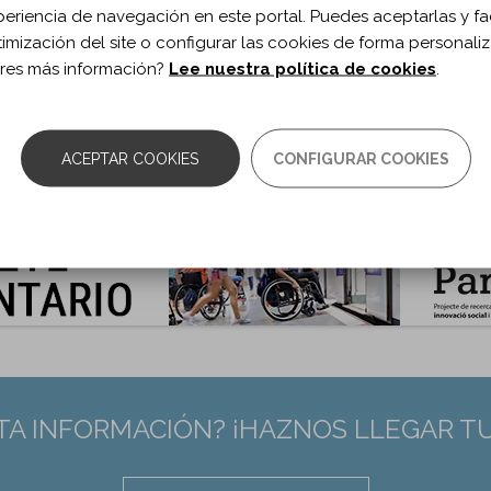
periencia de navegación en este portal. Puedes aceptarlas y fac
timización del site o configurar las cookies de forma personali
RMACIÓN BIBLIOGRÁFICA
res más información?
Lee nuestra política de cookies
.
ublicación:
2023
 de documento:
Artículo
ma documento:
Castellano
ACEPTAR COOKIES
CONFIGURAR COOKIES
as:
25-31
TA INFORMACIÓN? ¡HAZNOS LLEGAR T