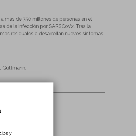
 a más de 750 millones de personas en el
sa de la infección por SARSCoV2. Tras la
omas residuales o desarrollan nuevos síntomas
ut Guttmann.
s
cios y