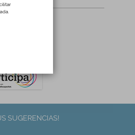
ilitar
zada.
US SUGERENCIAS!