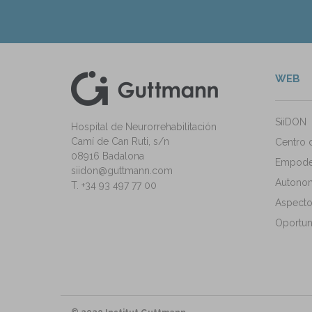
WEB
kedIn
ann Instagram
SiiDON
Hospital de Neurorrehabilitación
Camí de Can Ruti, s/n
Centro 
08916 Badalona
Empode
siidon@guttmann.com
Autonomí
T. +34 93 497 77 00
Aspecto
Oportun