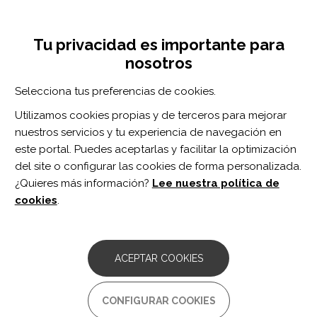
Pasar
Inicia sesión
Regístrate
al
UNA INICIATIVA DE:
Toggle
contenido
Tu privacidad es importante para
navigation
principal
nosotros
Inicio
Centro de documentación
Correction
Selecciona tus preferencias de cookies.
BUSCADOR
Utilizamos cookies propias y de terceros para mejorar
nuestros servicios y tu experiencia de navegación en
BUSCAR
este portal. Puedes aceptarlas y facilitar la optimización
del site o configurar las cookies de forma personalizada.
¿Quieres más información?
Lee nuestra política de
Acceso profesionales
cookies
.
Acceso general
ACEPTAR COOKIES
Correction
CONFIGURAR COOKIES
Más