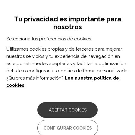
Pasar
Inicia sesión
Regístrate
al
UNA INICIATIVA DE:
Toggle
contenido
Tu privacidad es importante para
navigation
principal
nosotros
Inicio
Centro de documentación
Continuous Passive Motion After Total Knee Arthroplasty: A Systematic Review and Meta-analysis of Associated Effects on Clinical Outcomes.
Selecciona tus preferencias de cookies.
BUSCADOR
Utilizamos cookies propias y de terceros para mejorar
nuestros servicios y tu experiencia de navegación en
BUSCAR
este portal. Puedes aceptarlas y facilitar la optimización
del site o configurar las cookies de forma personalizada.
¿Quieres más información?
Lee nuestra política de
Acceso profesionales
cookies
.
Acceso general
ACEPTAR COOKIES
Continuous Passive Motion
CONFIGURAR COOKIES
After Total Knee Arthroplasty: