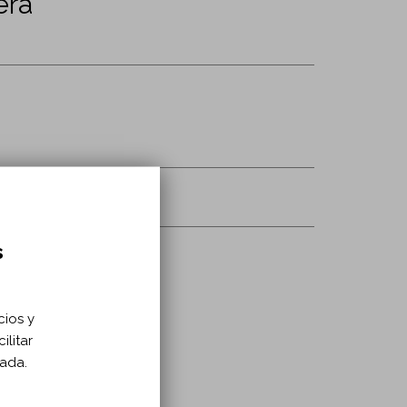
era
s
cios y
ilitar
zada.