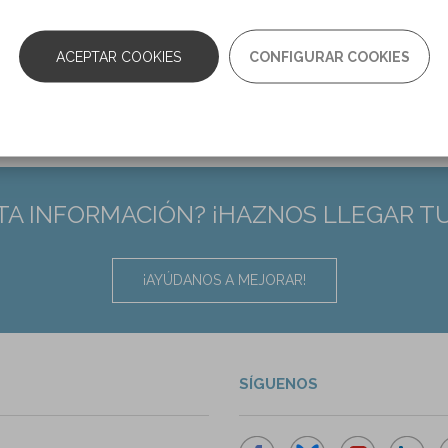
ACEPTAR COOKIES
CONFIGURAR COOKIES
TA INFORMACIÓN? ¡HAZNOS LLEGAR T
¡AYÚDANOS A MEJORAR!
SÍGUENOS