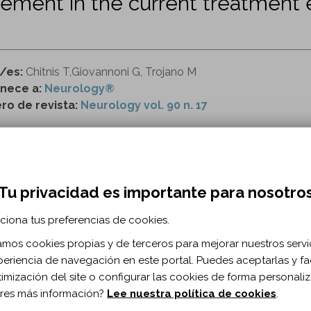
ment in the current treatment 
r/es:
Chitnis T,Giovannoni G, Trojano M
nece a:
Neurology®
o de revista:
Neurology vol. 90 n. 17
ttp://n.neurology.org/content/90/17/761.extract
Tu privacidad es importante para nosotro
RMACIÓN BIBLIOGRÁFICA
ublicación:
2018
ciona tus preferencias de cookies.
urology. 2018;90(17)
zamos cookies propias y de terceros para mejorar nuestros servi
 de documento:
Editorial
periencia de navegación en este portal. Puedes aceptarlas y fac
ma documento:
Inglés
timización del site o configurar las cookies de forma personali
as:
761-762
res más información?
Lee nuestra política de cookies
.
10.1212/WNL.0000000000005399