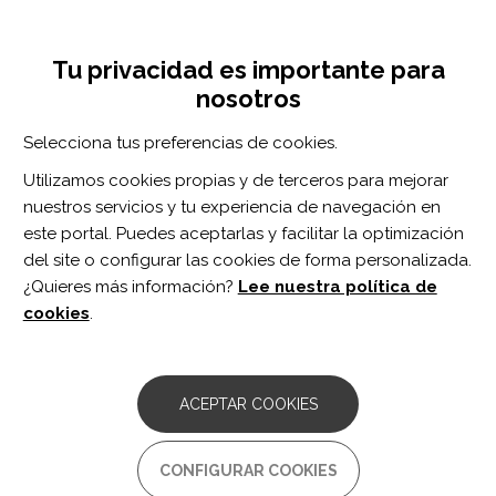
Pasar
Inicia sesión
Regístrate
al
UNA INICIATIVA DE:
Toggle
contenido
Tu privacidad es importante para
navigation
principal
nosotros
Inicio
Centro de documentación
Comparison of the Mini-Balance Evaluations Systems Test with the Berg Balance Scale in relationship to walking speed and motor recovery post stroke.
Selecciona tus preferencias de cookies.
BUSCADOR
Utilizamos cookies propias y de terceros para mejorar
nuestros servicios y tu experiencia de navegación en
BUSCAR
este portal. Puedes aceptarlas y facilitar la optimización
del site o configurar las cookies de forma personalizada.
¿Quieres más información?
Lee nuestra política de
Acceso profesionales
cookies
.
Acceso general
ACEPTAR COOKIES
Comparison of the Mini-
CONFIGURAR COOKIES
Balance Evaluations Systems