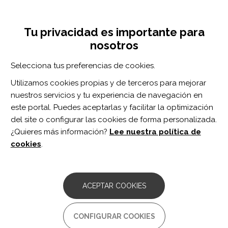
Pasar
Inicia sesión
Regístrate
al
UNA INICIATIVA DE:
Toggle
contenido
Tu privacidad es importante para
navigation
principal
nosotros
Inicio
Centro de documentación
A comparative evaluation of telehealth and direct assessment when screening for spasticity in residents of two long-term care facilities.
Selecciona tus preferencias de cookies.
BUSCADOR
Utilizamos cookies propias y de terceros para mejorar
nuestros servicios y tu experiencia de navegación en
BUSCAR
este portal. Puedes aceptarlas y facilitar la optimización
del site o configurar las cookies de forma personalizada.
¿Quieres más información?
Lee nuestra política de
Acceso profesionales
cookies
.
Acceso general
ACEPTAR COOKIES
A comparative evaluation of
CONFIGURAR COOKIES
telehealth and direct