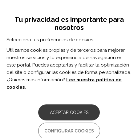
Pasar
Inicia sesión
Regístrate
al
UNA INICIATIVA DE:
Toggle
contenido
Tu privacidad es importante para
navigation
principal
nosotros
Inicio
Centro de documentación
Comparative Evaluation of Health-Related Quality of Life Questionnaires in Patients With Heart Failure Undergoing Cardiac Rehabilitation: A Psychometric Study.
Selecciona tus preferencias de cookies.
BUSCADOR
Utilizamos cookies propias y de terceros para mejorar
nuestros servicios y tu experiencia de navegación en
BUSCAR
este portal. Puedes aceptarlas y facilitar la optimización
del site o configurar las cookies de forma personalizada.
¿Quieres más información?
Lee nuestra política de
Acceso profesionales
cookies
.
Acceso general
ACEPTAR COOKIES
Comparative Evaluation of
CONFIGURAR COOKIES
Health-Related Quality of Life