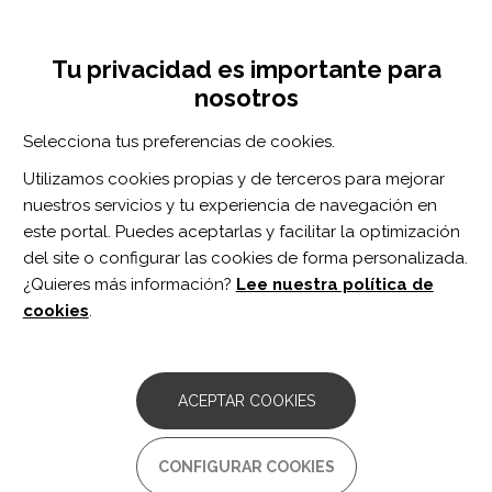
Pasar
Inicia sesión
Regístrate
al
UNA INICIATIVA DE:
Toggle
contenido
Tu privacidad es importante para
navigation
principal
nosotros
Inicio
Centro de documentación
Is communication key in stroke rehabilitation and recovery? National linked stroke data study.
Selecciona tus preferencias de cookies.
BUSCADOR
Utilizamos cookies propias y de terceros para mejorar
nuestros servicios y tu experiencia de navegación en
BUSCAR
este portal. Puedes aceptarlas y facilitar la optimización
del site o configurar las cookies de forma personalizada.
¿Quieres más información?
Lee nuestra política de
Acceso profesionales
cookies
.
Acceso general
ACEPTAR COOKIES
Is communication key in
CONFIGURAR COOKIES
stroke rehabilitation and