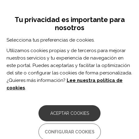
Pasar
Inicia sesión
Regístrate
al
UNA INICIATIVA DE:
Toggle
contenido
Tu privacidad es importante para
navigation
principal
nosotros
Inicio
Centro de documentación
Characterization and Treatment of Chronic Pain After Traumatic Brain Injury-Comparison of Characteristics Between Individuals With Current Pain, Past Pain, and No Pain: A NIDILRR and VA TBI Model Systems Collaborative Project.
Selecciona tus preferencias de cookies.
BUSCADOR
Utilizamos cookies propias y de terceros para mejorar
nuestros servicios y tu experiencia de navegación en
BUSCAR
este portal. Puedes aceptarlas y facilitar la optimización
del site o configurar las cookies de forma personalizada.
¿Quieres más información?
Lee nuestra política de
Acceso profesionales
cookies
.
Acceso general
ACEPTAR COOKIES
Characterization and
CONFIGURAR COOKIES
Treatment of Chronic Pain