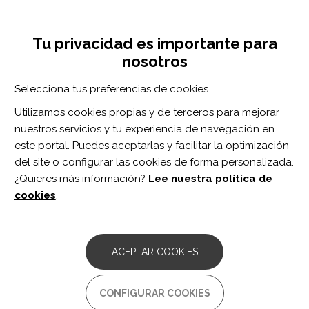
Pasar
Inicia sesión
Regístrate
al
UNA INICIATIVA DE:
Toggle
contenido
Tu privacidad es importante para
navigation
principal
nosotros
Inicio
Centro de documentación
Brain-Computer Interface-Controlled Exoskeletons in Clinical Neurorehabilitation: Ready or Not?
Selecciona tus preferencias de cookies.
BUSCADOR
Utilizamos cookies propias y de terceros para mejorar
nuestros servicios y tu experiencia de navegación en
BUSCAR
este portal. Puedes aceptarlas y facilitar la optimización
del site o configurar las cookies de forma personalizada.
¿Quieres más información?
Lee nuestra política de
Acceso profesionales
cookies
.
Acceso general
ACEPTAR COOKIES
Brain-Computer Interface-
CONFIGURAR COOKIES
Controlled Exoskeletons in