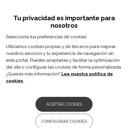
Pasar
Inicia sesión
Regístrate
al
UNA INICIATIVA DE:
Toggle
contenido
Tu privacidad es importante para
navigation
principal
nosotros
Inicio
Centro de documentación
Brain amyloid load and its associations with cognition and vascular risk factors in FINGER Study.
Selecciona tus preferencias de cookies.
BUSCADOR
Utilizamos cookies propias y de terceros para mejorar
nuestros servicios y tu experiencia de navegación en
BUSCAR
este portal. Puedes aceptarlas y facilitar la optimización
del site o configurar las cookies de forma personalizada.
¿Quieres más información?
Lee nuestra política de
Acceso profesionales
cookies
.
Acceso general
ACEPTAR COOKIES
Brain amyloid load and its
CONFIGURAR COOKIES
associations with cognition