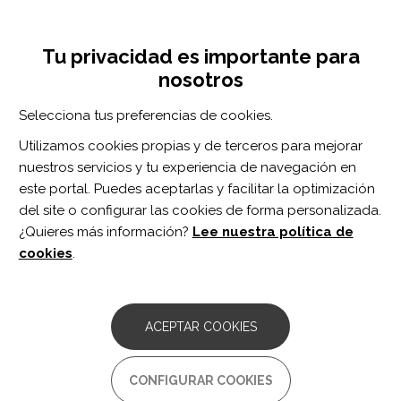
Pasar
Inicia sesión
Regístrate
al
UNA INICIATIVA DE:
Toggle
contenido
Tu privacidad es importante para
navigation
principal
nosotros
Inicio
Centro de documentación
Biallelic variants in LARS2 and KARS cause deafness and (ovario)leukodystrophy
Selecciona tus preferencias de cookies.
BUSCADOR
Utilizamos cookies propias y de terceros para mejorar
nuestros servicios y tu experiencia de navegación en
BUSCAR
este portal. Puedes aceptarlas y facilitar la optimización
del site o configurar las cookies de forma personalizada.
¿Quieres más información?
Lee nuestra política de
Acceso profesionales
cookies
.
Acceso general
ACEPTAR COOKIES
Biallelic variants in LARS2 and
CONFIGURAR COOKIES
KARS cause deafness and