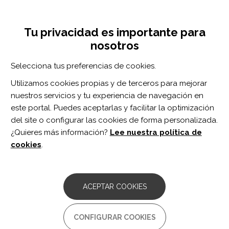
Pasar
Inicia sesión
Regístrate
al
UNA INICIATIVA DE:
Toggle
contenido
Tu privacidad es importante para
navigation
principal
nosotros
Inicio
Centro de documentación
Behavioural activation therapy to improve participation in adults with depression following brain injury: A single-case experimental design study.
Selecciona tus preferencias de cookies.
BUSCADOR
Utilizamos cookies propias y de terceros para mejorar
nuestros servicios y tu experiencia de navegación en
BUSCAR
este portal. Puedes aceptarlas y facilitar la optimización
del site o configurar las cookies de forma personalizada.
¿Quieres más información?
Lee nuestra política de
Acceso profesionales
cookies
.
Acceso general
ACEPTAR COOKIES
Behavioural activation therapy
CONFIGURAR COOKIES
to improve participation in