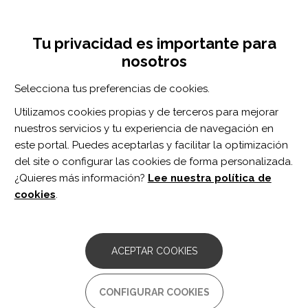
Pasar
Inicia sesión
Regístrate
al
UNA INICIATIVA DE:
Toggle
contenido
Tu privacidad es importante para
navigation
principal
nosotros
Inicio
Centro de documentación
Ballistic Resistance Training: Feasibility, Safety, and Effectiveness for Improving Mobility in Adults With Neurologic Conditions: A Systematic Review.
Selecciona tus preferencias de cookies.
BUSCADOR
Utilizamos cookies propias y de terceros para mejorar
nuestros servicios y tu experiencia de navegación en
BUSCAR
este portal. Puedes aceptarlas y facilitar la optimización
del site o configurar las cookies de forma personalizada.
¿Quieres más información?
Lee nuestra política de
Acceso profesionales
cookies
.
Acceso general
ACEPTAR COOKIES
Ballistic Resistance Training:
CONFIGURAR COOKIES
Feasibility, Safety, and