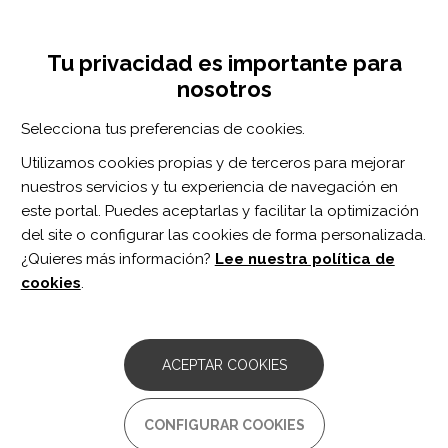
Pasar
Inicia sesión
Regístrate
al
UNA INICIATIVA DE:
Toggle
contenido
Tu privacidad es importante para
navigation
principal
nosotros
Inicio
Centro de documentación
Ayudas técnicas en la discapacidad física. BLOCS 8.
Selecciona tus preferencias de cookies.
BUSCADOR
Utilizamos cookies propias y de terceros para mejorar
nuestros servicios y tu experiencia de navegación en
BUSCAR
este portal. Puedes aceptarlas y facilitar la optimización
del site o configurar las cookies de forma personalizada.
¿Quieres más información?
Lee nuestra política de
Acceso profesionales
cookies
.
Acceso general
ACEPTAR COOKIES
Ayudas técnicas en la
CONFIGURAR COOKIES
discapacidad física. BLOCS 8.