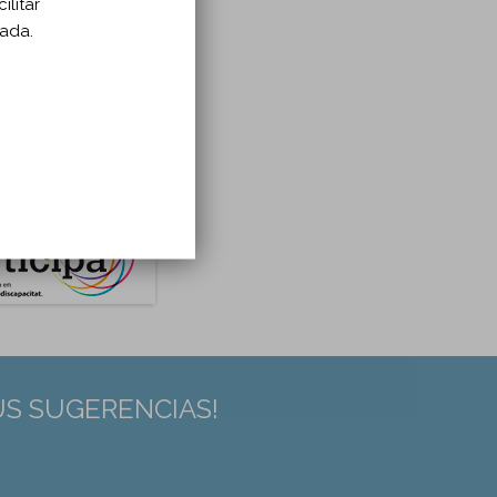
ilitar
zada.
US SUGERENCIAS!