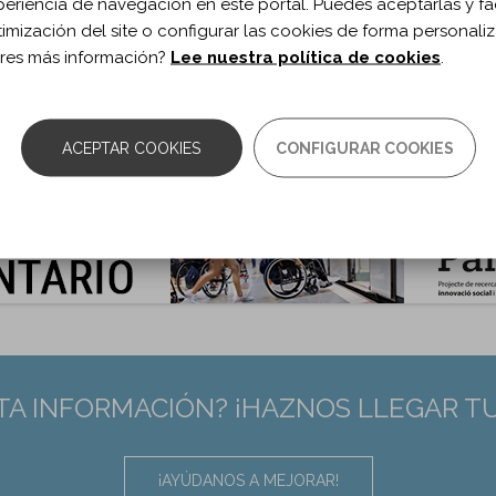
periencia de navegación en este portal. Puedes aceptarlas y fac
uropsychol Rehabil. 2021;31(1)
timización del site o configurar las cookies de forma personali
 de documento:
Artículo de revisión
res más información?
Lee nuestra política de cookies
.
ma documento:
Inglés
as:
154-188
0.1080/09602011.2019.1680393
ACEPTAR COOKIES
CONFIGURAR COOKIES
:
31642719
TA INFORMACIÓN? ¡HAZNOS LLEGAR T
¡AYÚDANOS A MEJORAR!