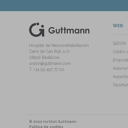
WEB
kedIn
ann Instagram
SiiDON
Hospital de Neurorrehabilitación
Camí de Can Ruti, s/n
Centro 
08916 Badalona
Empode
siidon@guttmann.com
Autonomí
T. +34 93 497 77 00
Aspecto
Oportun
© 2020 Institut Guttmann
Política de cookies