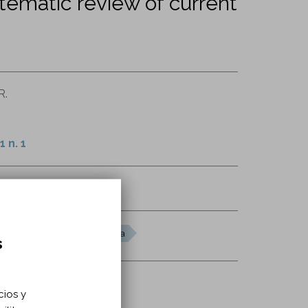
stematic review of current
R.
 n. 1
11.2019.1680393
lógica
revisión sistemática
s
cios y