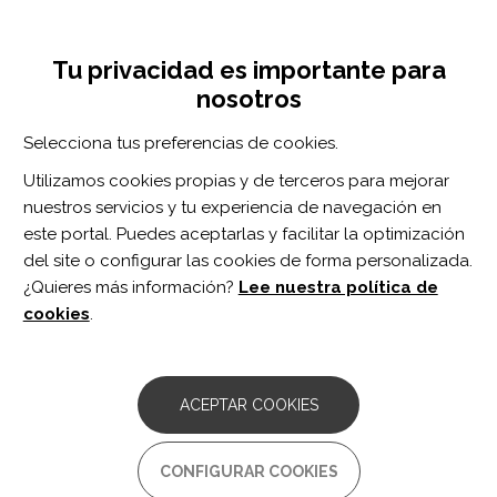
Pasar
Inicia sesión
Regístrate
al
UNA INICIATIVA DE:
Toggle
contenido
Tu privacidad es importante para
navigation
principal
nosotros
Inicio
Centro de documentación
Asociación Trace: La orientación y apoyo a las familias de afectados por Daño Cerebral.
Selecciona tus preferencias de cookies.
BUSCADOR
Utilizamos cookies propias y de terceros para mejorar
nuestros servicios y tu experiencia de navegación en
BUSCAR
este portal. Puedes aceptarlas y facilitar la optimización
del site o configurar las cookies de forma personalizada.
¿Quieres más información?
Lee nuestra política de
Acceso profesionales
cookies
.
Acceso general
ACEPTAR COOKIES
Asociación Trace: La
CONFIGURAR COOKIES
orientación y apoyo a las