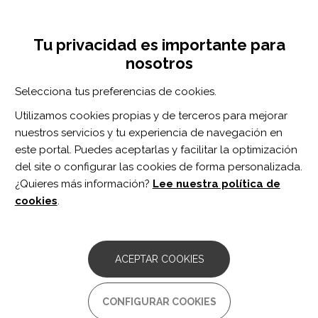
Pasar
Inicia sesión
Regístrate
al
UNA INICIATIVA DE:
Toggle
contenido
Tu privacidad es importante para
navigation
principal
nosotros
Inicio
Centro de documentación
Aligning formal and functional assessments of Visuospatial Neglect: A mixed-methods study.
Selecciona tus preferencias de cookies.
BUSCADOR
Utilizamos cookies propias y de terceros para mejorar
nuestros servicios y tu experiencia de navegación en
BUSCAR
este portal. Puedes aceptarlas y facilitar la optimización
del site o configurar las cookies de forma personalizada.
¿Quieres más información?
Lee nuestra política de
Acceso profesionales
cookies
.
Acceso general
ACEPTAR COOKIES
Aligning formal and functional
CONFIGURAR COOKIES
assessments of Visuospatial