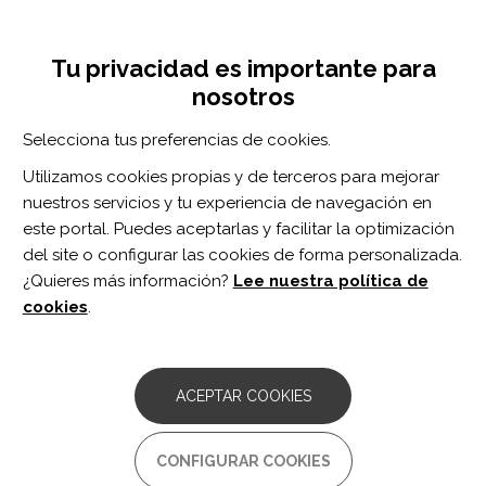
Pasar
Inicia sesión
Regístrate
al
UNA INICIATIVA DE:
Toggle
contenido
Tu privacidad es importante para
navigation
principal
nosotros
Inicio
Centro de documentación
Alexander's disease and the story of Louise.
Selecciona tus preferencias de cookies.
BUSCADOR
Utilizamos cookies propias y de terceros para mejorar
nuestros servicios y tu experiencia de navegación en
BUSCAR
este portal. Puedes aceptarlas y facilitar la optimización
del site o configurar las cookies de forma personalizada.
¿Quieres más información?
Lee nuestra política de
Acceso profesionales
cookies
.
Acceso general
ACEPTAR COOKIES
Alexander's disease and the
CONFIGURAR COOKIES
story of Louise.