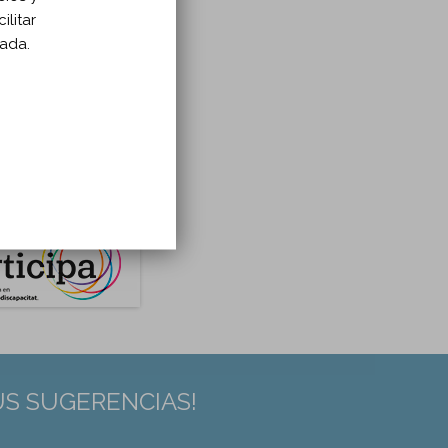
ilitar
zada.
US SUGERENCIAS!