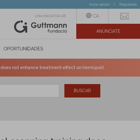
Inicia sesión
Regístrate
CA
UNA INICIATIVA DE:
ANÚNCIATE
N SOCIAL
OPORTUNIDADES
 on hemispatial neglect: a randomized, controlled, double-blind study.
BUSCAR