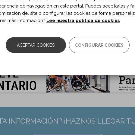
periencia de navegación en este portal. Puedes aceptarlas y fac
ublicación:
2016
timización del site o configurar las cookies de forma personali
p Stroke Rehabil. 2016;23(6)
res más información?
Lee nuestra política de cookies
.
 de documento:
Artículo
ma documento:
Inglés
as:
377-383
0.1179/1074935715Z.00000000058
ACEPTAR COOKIES
CONFIGURAR COOKIES
:
26431365
TA INFORMACIÓN? ¡HAZNOS LLEGAR T