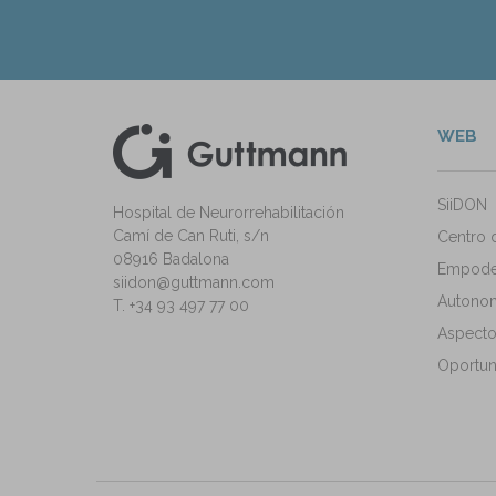
WEB
kedIn
ann Instagram
SiiDON
Hospital de Neurorrehabilitación
Camí de Can Ruti, s/n
Centro 
08916 Badalona
Empode
siidon@guttmann.com
Autonomí
T. +34 93 497 77 00
Aspecto
Oportun