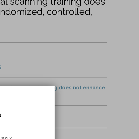
al scanning training does
andomized, controlled,
6
visual scanning training does not enhance
s
cios y