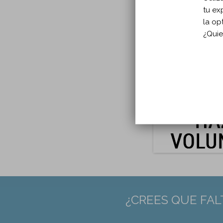
tu ex
Año p
la op
En:
To
¿Quie
Tipo
Idio
Págin
DOI:
1
PMID
¿CREES QUE FAL