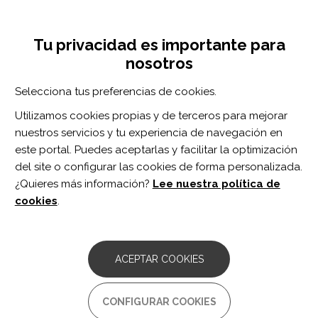
Pasar
Inicia sesión
Regístrate
al
UNA INICIATIVA DE:
Toggle
contenido
Tu privacidad es importante para
navigation
principal
nosotros
RECURSOS
Selecciona tus preferencias de cookies.
Utilizamos cookies propias y de terceros para mejorar
BUSCAR
nuestros servicios y tu experiencia de navegación en
este portal. Puedes aceptarlas y facilitar la optimización
del site o configurar las cookies de forma personalizada.
Inicio
Autonomía personal e inclusión social
Recursos especializados
¿Quieres más información?
Lee nuestra política de
cookies
.
Inicie sesión
o
regístrese
para valorar el recurso o
enviar comentarios
ACEPTAR COOKIES
Macsony Centro Auditivo
CONFIGURAR COOKIES