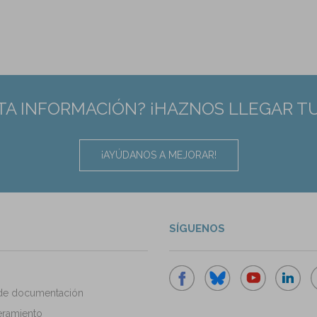
TA INFORMACIÓN? ¡HAZNOS LLEGAR T
¡AYÚDANOS A MEJORAR!
SÍGUENOS
de documentación
ramiento