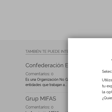
TAMBIÉN TE PUEDE INTERESAR
Confederación Española de Perso
Selec
Comentarios:
0
Es una Organización No Gubernamental sin ánimo de lu
Utili
entidades que trabajan a...
tu ex
la op
Grup MIFAS
¿Quie
Comentarios:
0