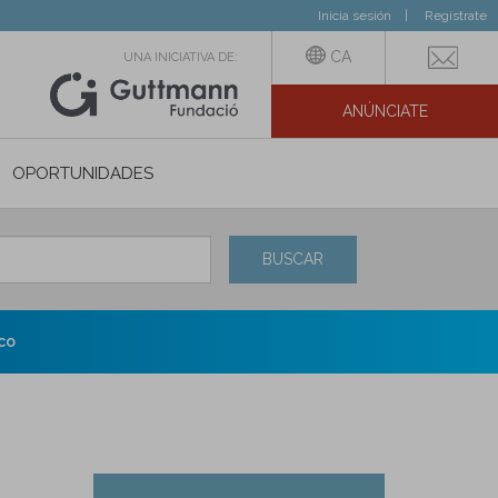
Inicia sesión
Regístrate
CA
UNA INICIATIVA DE:
ANÚNCIATE
N SOCIAL
OPORTUNIDADES
BUSCAR
co