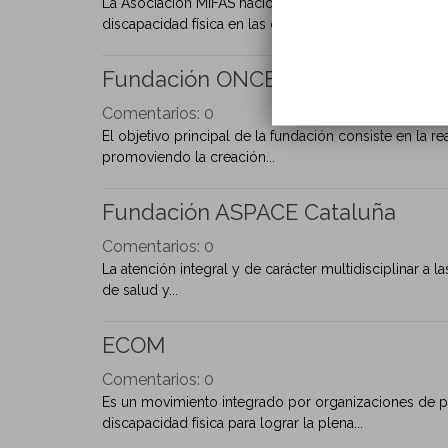
La Asociación MIFAS nació en 1979 motivada por la n
discapacidad física en las comarcas...
Fundación ONCE
Comentarios:
0
El objetivo principal de la fundación consiste en la 
promoviendo la creación...
Fundación ASPACE Cataluña
Comentarios:
0
La atención integral y de carácter multidisciplinar a l
de salud y...
ECOM
Comentarios:
0
Es un movimiento integrado por organizaciones de pe
discapacidad física para lograr la plena...