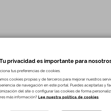
Tu privacidad es importante para nosotro
nas con Discapacidad Física y Orgánica -
ciona tus preferencias de cookies.
cro que se constituyó en 1980. Su objetivo es aglutinar, fortalecer, 
zamos cookies propias y de terceros para mejorar nuestros servi
periencia de navegación en este portal. Puedes aceptarlas y fac
timización del site o configurar las cookies de forma personali
res más información?
Lee nuestra política de cookies
.