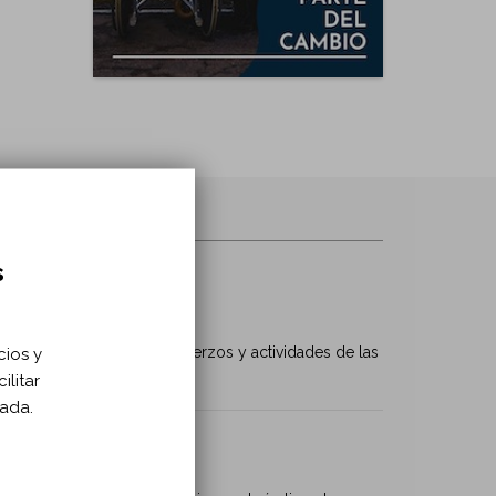
s
 COCEMFE
formar y coordinar los esfuerzos y actividades de las
cios y
ilitar
zada.