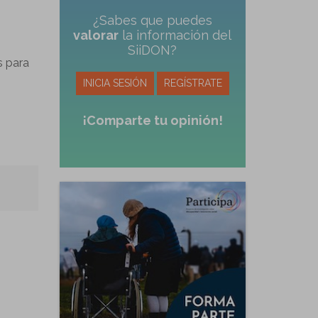
¿Sabes que puedes
valorar
la información del
SiiDON?
s para
INICIA SESIÓN
REGÍSTRATE
¡Comparte tu opinión!