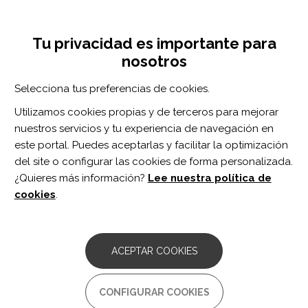
Pasar
Inicia sesión
Regístrate
al
UNA INICIATIVA DE:
Toggle
contenido
Tu privacidad es importante para
navigation
principal
nosotros
Inicio
Centro de documentación
Revista ROL de Enfermería vol. 40 n. 7-8
Selecciona tus preferencias de cookies.
BUSCADOR
Utilizamos cookies propias y de terceros para mejorar
nuestros servicios y tu experiencia de navegación en
BUSCAR
este portal. Puedes aceptarlas y facilitar la optimización
del site o configurar las cookies de forma personalizada.
¿Quieres más información?
Lee nuestra política de
Acceso profesionales
cookies
.
Acceso general
ACEPTAR COOKIES
Revista ROL de
CONFIGURAR COOKIES