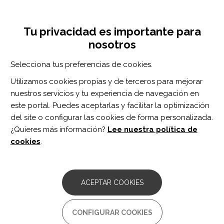
Pasar
Inicia sesión
Regístrate
al
UNA INICIATIVA DE:
Toggle
contenido
Tu privacidad es importante para
navigation
principal
nosotros
Inicio
Centro de documentación
NeuroRehabilitation vol. 52 n. 3
Selecciona tus preferencias de cookies.
BUSCADOR
Utilizamos cookies propias y de terceros para mejorar
nuestros servicios y tu experiencia de navegación en
BUSCAR
este portal. Puedes aceptarlas y facilitar la optimización
del site o configurar las cookies de forma personalizada.
¿Quieres más información?
Lee nuestra política de
Acceso profesionales
cookies
.
Acceso general
ACEPTAR COOKIES
NeuroRehabilitation
CONFIGURAR COOKIES