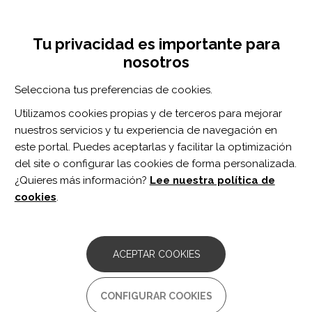
Pasar
Inicia sesión
Regístrate
al
UNA INICIATIVA DE:
Toggle
contenido
Tu privacidad es importante para
navigation
principal
nosotros
Inicio
Centro de documentación
NeuroRehabilitation vol. 43 n. 3
Selecciona tus preferencias de cookies.
BUSCADOR
Utilizamos cookies propias y de terceros para mejorar
nuestros servicios y tu experiencia de navegación en
BUSCAR
este portal. Puedes aceptarlas y facilitar la optimización
del site o configurar las cookies de forma personalizada.
¿Quieres más información?
Lee nuestra política de
Acceso profesionales
cookies
.
Acceso general
ACEPTAR COOKIES
NeuroRehabilitation
CONFIGURAR COOKIES