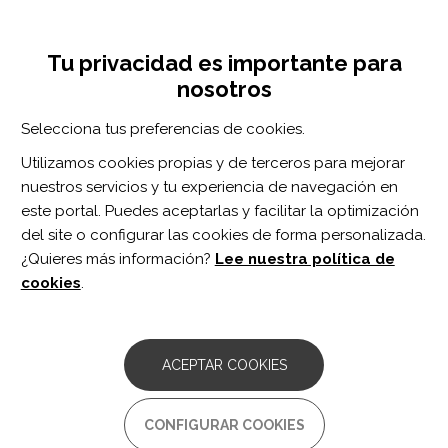
Pasar
Inicia sesión
Regístrate
al
UNA INICIATIVA DE:
Toggle
contenido
Tu privacidad es importante para
navigation
principal
nosotros
Inicio
Centro de documentación
Neurorehabilitation and Neural Repair vol. 35 n. 8
Selecciona tus preferencias de cookies.
BUSCADOR
Utilizamos cookies propias y de terceros para mejorar
nuestros servicios y tu experiencia de navegación en
BUSCAR
este portal. Puedes aceptarlas y facilitar la optimización
del site o configurar las cookies de forma personalizada.
¿Quieres más información?
Lee nuestra política de
Acceso profesionales
cookies
.
Acceso general
ACEPTAR COOKIES
Neurorehabilitation
CONFIGURAR COOKIES