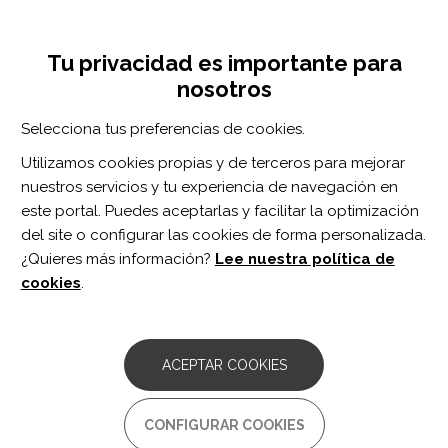
Pasar
Inicia sesión
Regístrate
al
UNA INICIATIVA DE:
Toggle
contenido
Tu privacidad es importante para
navigation
principal
nosotros
Inicio
Centro de documentación
Neuropsychological Rehabilitation vol. 32 n. 4
Selecciona tus preferencias de cookies.
BUSCADOR
Utilizamos cookies propias y de terceros para mejorar
nuestros servicios y tu experiencia de navegación en
BUSCAR
este portal. Puedes aceptarlas y facilitar la optimización
del site o configurar las cookies de forma personalizada.
¿Quieres más información?
Lee nuestra política de
Acceso profesionales
cookies
.
Acceso general
ACEPTAR COOKIES
Neuropsychological
CONFIGURAR COOKIES