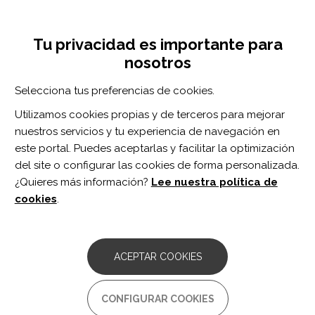
Pasar
Inicia sesión
Regístrate
al
UNA INICIATIVA DE:
Toggle
contenido
Tu privacidad es importante para
navigation
principal
nosotros
Inicio
Centro de documentación
Neuropsychological Rehabilitation vol. 26 n. 4
Selecciona tus preferencias de cookies.
BUSCADOR
Utilizamos cookies propias y de terceros para mejorar
nuestros servicios y tu experiencia de navegación en
BUSCAR
este portal. Puedes aceptarlas y facilitar la optimización
del site o configurar las cookies de forma personalizada.
¿Quieres más información?
Lee nuestra política de
Acceso profesionales
cookies
.
Acceso general
ACEPTAR COOKIES
Neuropsychological
CONFIGURAR COOKIES