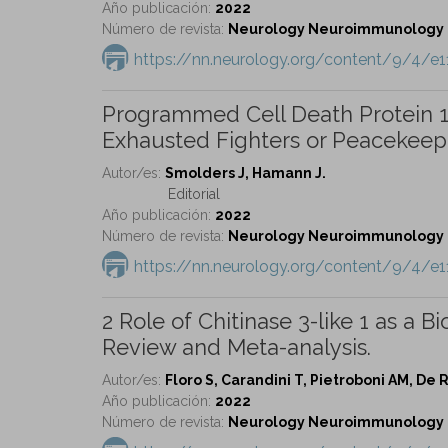
Año publicación:
2022
Número de revista:
Neurology Neuroimmunology & 
https://nn.neurology.org/content/9/4/e1
Programmed Cell Death Protein 1-P
Exhausted Fighters or Peacekeep
Autor/es:
Smolders J, Hamann J.
Editorial
Año publicación:
2022
Número de revista:
Neurology Neuroimmunology & 
https://nn.neurology.org/content/9/4/e1
2 Role of Chitinase 3-like 1 as a B
Review and Meta-analysis.
Autor/es:
Floro S, Carandini T, Pietroboni AM, De R
Año publicación:
2022
Número de revista:
Neurology Neuroimmunology & 