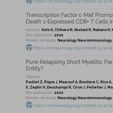
https://nn.neurology.org/content/9/4/e
Transcription Factor c-Maf Prom
Death 1-Expressed CD8+ T Cells in
Autor/es:
Koto S, Chihara N, Akatani R, Nakano H,
Año publicación:
2022
Número de revista:
Neurology Neuroimmunology & 
https://nn.neurology.org/content/9/4/e
Pure Relapsing Short Myelitis: Pa
Entity?
Autor/es:
Poullet Z, Pique J, Maarouf A, Boutiere C, Rico A
X, Zephir H, Deschamps R, Ciron J, Pelletier J, Ma
Año publicación:
2022
Número de revista:
Neurology Neuroimmunology & 
https://nn.neurology.org/content/9/4/e1