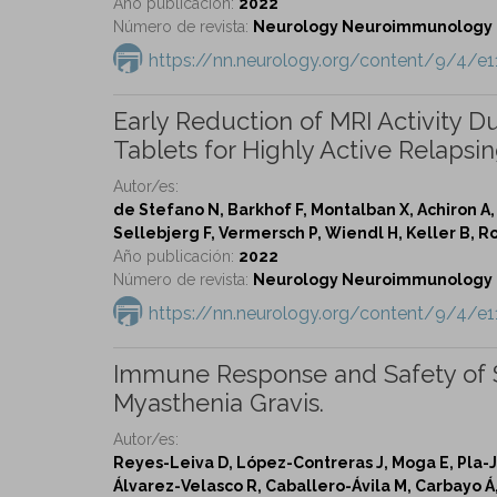
Año publicación:
2022
Número de revista:
Neurology Neuroimmunology & 
https://nn.neurology.org/content/9/4/e
Early Reduction of MRI Activity 
Tablets for Highly Active Relapsi
Autor/es:
de Stefano N, Barkhof F, Montalban X, Achiron A,
Sellebjerg F, Vermersch P, Wiendl H, Keller B, 
Año publicación:
2022
Número de revista:
Neurology Neuroimmunology & 
https://nn.neurology.org/content/9/4/e1
Immune Response and Safety of 
Myasthenia Gravis.
Autor/es:
Reyes-Leiva D, López-Contreras J, Moga E, Pla-Ju
Álvarez-Velasco R, Caballero-Ávila M, Carbayo Á, 