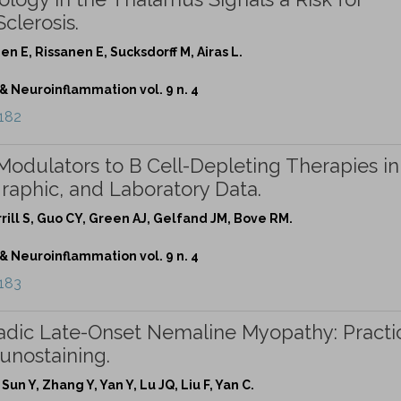
Sclerosis.
n E, Rissanen E, Sucksdorff M, Airas L.
Neuroinflammation vol. 9 n. 4
182
Modulators to B Cell-Depleting Therapies in
ographic, and Laboratory Data.
rill S, Guo CY, Green AJ, Gelfand JM, Bove RM.
Neuroinflammation vol. 9 n. 4
183
radic Late-Onset Nemaline Myopathy: Practi
unostaining.
 Sun Y, Zhang Y, Yan Y, Lu JQ, Liu F, Yan C.