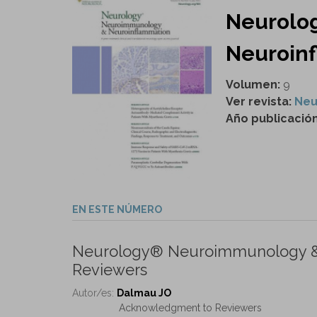
Neurolo
Neuroinf
Volumen:
9
Ver revista:
Neu
Año publicació
EN ESTE NÚMERO
Neurology® Neuroimmunology &
Reviewers
Autor/es:
Dalmau JO
Acknowledgment to Reviewers