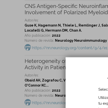
CNS Antigen-Specific Neuroinfla
Involvement of Polarized Myeloid 
Autor/es:
Guse K, Hagemann N, Thiele L, Remlinger J, Salme
Locatelli G, Hermann DM, Chan A.
Año publicación:
2022
Número de revista:
Neurology Neuroimmunology & 
https://nn.neurology.org/content/9/4/e
Heterogeneity of Acetylcholine
Activity in Patients With Myasthen
Autor/es:
Obaid AH, Zografou C, Vadysirisack DD, Munro-Sh
O'Connor KC...
Selec
Año publicación:
2022
Número de revista:
Neurology Neuroimmunology & 
Utili
https://nn.neurology.org/content/9/4/e
tu ex