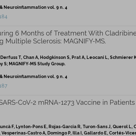
Neuroinflammation vol. 9 n. 4
1184
During 6 Months of Treatment With Cladribin
ng Multiple Sclerosis: MAGNIFY-MS.
 Derfuss T, Chan A, Hodgkinson S, Prat A, Leocani L, Schmierer K
Roy S; MAGNIFY-MS Study Group.
Neuroinflammation vol. 9 n. 4
187
SARS-CoV-2 mRNA-1273 Vaccine in Patients
ncà F, Lynton-Pons E, Rojas-Garcia R, Turon-Sans J, Querol L, O
Vesperinas-Castro A, Domingo P, Illa I, Gallardo E, Cortés-Vice