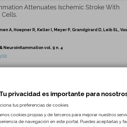
mmation Attenuates Ischemic Stroke With
Cells.
n A, Hoepner R, Keller I, Meyer P, Grandgirard D, Leib SL, Vas
Neuroinflammation vol. 9 n. 4
1168
 Receptor Autoantibody-Mediated Compleme
ia Gravis.
Tu privacidad es importante para nosotro
eldon B, Fichtner ML, Roy B, Philbrick WM, Bennett JL, Nowak R
ciona tus preferencias de cookies.
Neuroinflammation vol. 9 n. 4
zamos cookies propias y de terceros para mejorar nuestros servi
1169
periencia de navegación en este portal. Puedes aceptarlas y fac