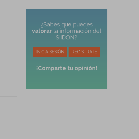
¿Sabes que puedes
valorar
la información del
SiiDON?
INICIA SESIÓN
REGÍSTRATE
¡Comparte tu opinión!