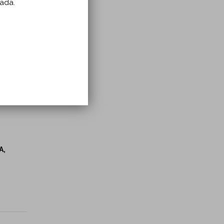
zada.
A,