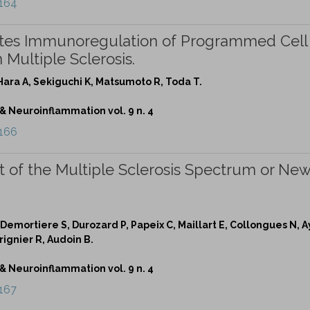
1164
otes Immunoregulation of Programmed Cell
 Multiple Sclerosis.
 Hara A, Sekiguchi K, Matsumoto R, Toda T.
Neuroinflammation vol. 9 n. 4
1166
rt of the Multiple Sclerosis Spectrum or Ne
, Demortiere S, Durozard P, Papeix C, Maillart E, Collongues N, 
rignier R, Audoin B.
Neuroinflammation vol. 9 n. 4
167