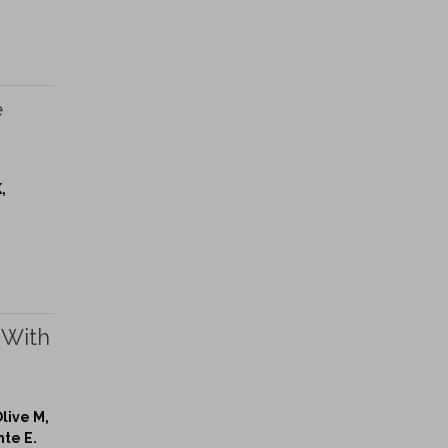
e
,
 With
live M,
nte E.