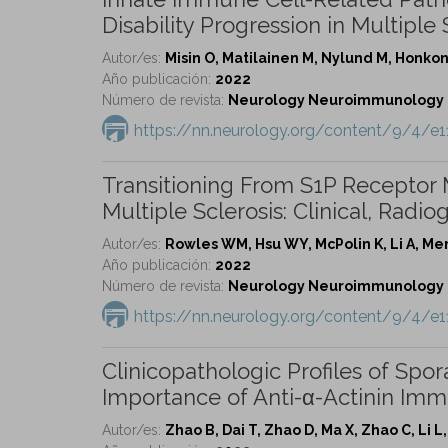
Disability Progression in Multiple 
Autor/es:
Misin O, Matilainen M, Nylund M, Honkone
Año publicación:
2022
Número de revista:
Neurology Neuroimmunology & 
https://nn.neurology.org/content/9/4/e1
Transitioning From S1P Receptor 
Multiple Sclerosis: Clinical, Radi
Autor/es:
Rowles WM, Hsu WY, McPolin K, Li A, Mer
Año publicación:
2022
Número de revista:
Neurology Neuroimmunology & 
https://nn.neurology.org/content/9/4/e1
Clinicopathologic Profiles of Spo
Importance of Anti-α-Actinin Imm
Autor/es:
Zhao B, Dai T, Zhao D, Ma X, Zhao C, Li L,