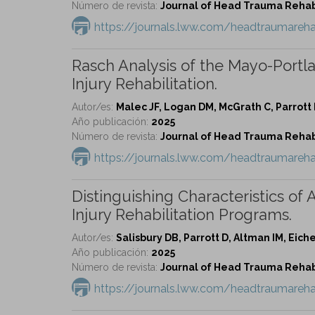
Número de revista:
Journal of Head Trauma Rehabil
https://journals.lww.com/headtraumareh
Rasch Analysis of the Mayo-Portla
Injury Rehabilitation.
Autor/es:
Malec JF, Logan DM, McGrath C, Parrott 
Año publicación:
2025
Número de revista:
Journal of Head Trauma Rehabil
https://journals.lww.com/headtraumareh
Distinguishing Characteristics of 
Injury Rehabilitation Programs.
Autor/es:
Salisbury DB, Parrott D, Altman IM, Eich
Año publicación:
2025
Número de revista:
Journal of Head Trauma Rehabil
https://journals.lww.com/headtraumareha