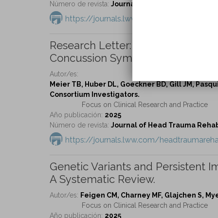
Número de revista:
Journal of Head Trauma Rehabil
https://journals.lww.com/headtraumareh
Research Letter: Relationship of
Concussion Symptoms and Recove
Autor/es:
Meier TB, Huber DL, Goeckner BD, Gill JM, Pasqui
Consortium Investigators.
Focus on Clinical Research and Practice
Año publicación:
2025
Número de revista:
Journal of Head Trauma Rehabil
https://journals.lww.com/headtraumareha
Genetic Variants and Persistent I
A Systematic Review.
Autor/es:
Feigen CM, Charney MF, Glajchen S, Mye
Focus on Clinical Research and Practice
Año publicación:
2025