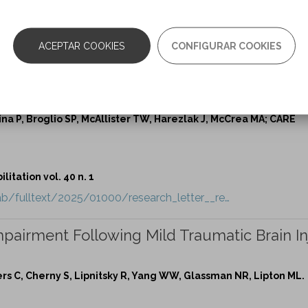
itation vol. 40 n. 1
ab/fulltext/2025/01000/mood_tracker__a_ran…
ACEPTAR COOKIES
CONFIGURAR COOKIES
 Blood Biomarkers of Inflammation With Acut
ry in the CARE Consortium.
na P, Broglio SP, McAllister TW, Harezlak J, McCrea MA; CARE
itation vol. 40 n. 1
b/fulltext/2025/01000/research_letter__re…
mpairment Following Mild Traumatic Brain In
rs C, Cherny S, Lipnitsky R, Yang WW, Glassman NR, Lipton ML.