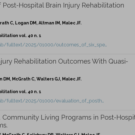
Post-Hospital Brain Injury Rehabilitation
Grath C, Logan DM, Altman IM, Malec JF.
itation vol. 40 n. 1
ab/fulltext/2025/01000/outcomes_of_six_spe…
Injury Rehabilitation Outcomes With Quasi-
an DM, McGrath C, Walters GJ, Malec JF.
itation vol. 40 n. 1
ab/fulltext/2025/01000/evaluation_of_posth…
 Community Living Programs in Post-Hospit
ms.
, McGrath C, Salisbury DB, Walters GJ, Malec JF.