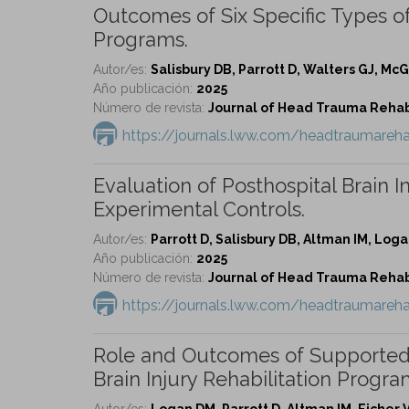
Outcomes of Six Specific Types of 
Programs.
Autor/es:
Salisbury DB, Parrott D, Walters GJ, Mc
Año publicación:
2025
Número de revista:
Journal of Head Trauma Rehabil
https://journals.lww.com/headtraumareh
Evaluation of Posthospital Brain 
Experimental Controls.
Autor/es:
Parrott D, Salisbury DB, Altman IM, Log
Año publicación:
2025
Número de revista:
Journal of Head Trauma Rehabil
https://journals.lww.com/headtraumareh
Role and Outcomes of Supported
Brain Injury Rehabilitation Progra
Autor/es:
Logan DM, Parrott D, Altman IM, Eicher V