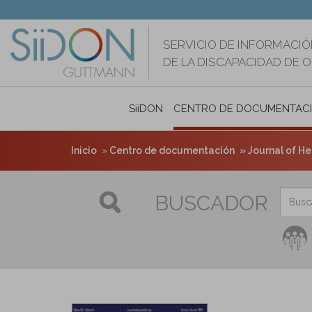
Pasar
al
contenido
SERVICIO DE INFORMACIÓ
principal
DE LA DISCAPACIDAD DE 
SiiDON
CENTRO DE DOCUMENTAC
Inicio
Centro de documentación
Journal of He
BUSCADOR