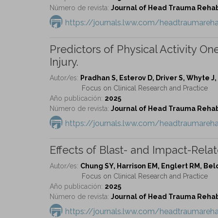
Número de revista:
Journal of Head Trauma Rehabil
https://journals.lww.com/headtraumareh
Predictors of Physical Activity O
Injury.
Autor/es:
Pradhan S, Esterov D, Driver S, Whyte J
Focus on Clinical Research and Practice
Año publicación:
2025
Número de revista:
Journal of Head Trauma Rehabil
https://journals.lww.com/headtraumareh
Effects of Blast- and Impact-Rel
Autor/es:
Chung SY, Harrison EM, Englert RM, Bel
Focus on Clinical Research and Practice
Año publicación:
2025
Número de revista:
Journal of Head Trauma Rehabil
https://journals.lww.com/headtraumareha