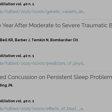
itation vol. 40 n. 1
ab/fulltext/2025/01000/genetic_variants_an…
ne Year After Moderate to Severe Traumatic B
, Bell KR, Barber J, Temkin N, Bombardier CH.
itation vol. 40 n. 1
ab/fulltext/2025/01000/predictors_of_physi…
ated Concussion on Persistent Sleep Problem
ding JN.
itation vol. 40 n. 1
b/fulltext/2025/01000/effects_of_blast__a…