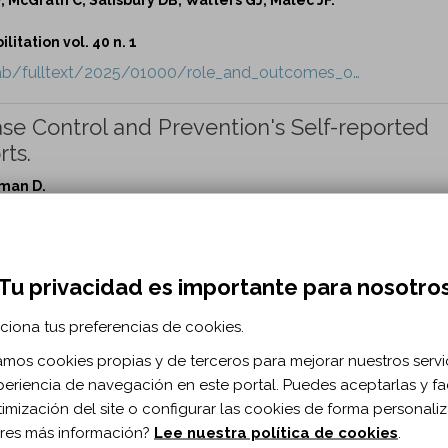
itation vol. 40 n. 1
hab/fulltext/2025/01000/role_and_outcomes_o…
se Control and Prevention's Self-reported
rts.
zman D.
itation vol. 40 n. 1
hab/fulltext/2025/01000/summary_of_the_cent…
Tu privacidad es importante para nosotro
ciona tus preferencias de cookies.
lled Trial of a Self-Monitoring Interventio
 Brain Injury.
zamos cookies propias y de terceros para mejorar nuestros servi
periencia de navegación en este portal. Puedes aceptarlas y fac
velo L, Liu X, Bogaards J, Chua W, Tran K.
timización del site o configurar las cookies de forma personali
res más información?
Lee nuestra política de cookies
.