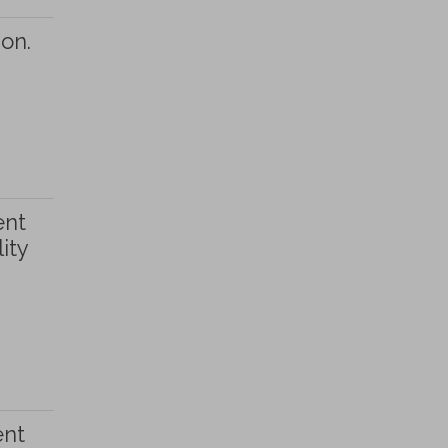
ion.
ent
ity
ent