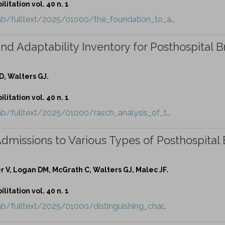
itation vol. 40 n. 1
ab/fulltext/2025/01000/the_foundation_to_a…
nd Adaptability Inventory for Posthospital B
D, Walters GJ.
itation vol. 40 n. 1
ab/fulltext/2025/01000/rasch_analysis_of_t…
Admissions to Various Types of Posthospital 
er V, Logan DM, McGrath C, Walters GJ, Malec JF.
itation vol. 40 n. 1
b/fulltext/2025/01000/distinguishing_char…