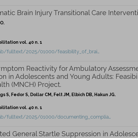
atic Brain Injury Transitional Care Intervent
TO.
itation vol. 40 n. 1
b/fulltext/2025/01000/feasibility_of_brai…
mptom Reactivity for Ambulatory Assessm
 in Adolescents and Young Adults: Feasibil
lth (MNCH) Project.
s S, Fedor S, Dollar CM, Felt JM, Elbich DB, Hakun JG.
itation vol. 40 n. 1
hab/fulltext/2025/01000/documenting_complia…
ted General Startle Suppression in Adolesc