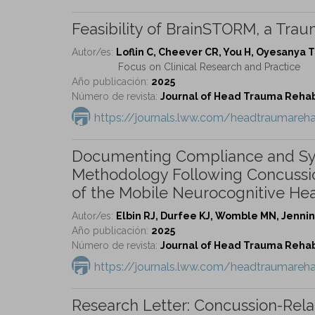
Feasibility of BrainSTORM, a Traum
Autor/es:
Loflin C, Cheever CR, You H, Oyesanya 
Focus on Clinical Research and Practice
Año publicación:
2025
Número de revista:
Journal of Head Trauma Rehabil
https://journals.lww.com/headtraumareha
Documenting Compliance and Sy
Methodology Following Concussion
of the Mobile Neurocognitive Hea
Autor/es:
Elbin RJ, Durfee KJ, Womble MN, Jenning
Año publicación:
2025
Número de revista:
Journal of Head Trauma Rehabil
https://journals.lww.com/headtraumare
Research Letter: Concussion-Rela