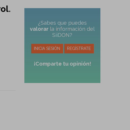
ol.
¿Sabes que puedes
valorar
la información del
SiiDON?
INICIA SESIÓN
REGÍSTRATE
¡Comparte tu opinión!