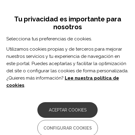
Pasar
Inicia sesión
Regístrate
al
UNA INICIATIVA DE:
Toggle
contenido
Tu privacidad es importante para
navigation
principal
nosotros
Inicio
Centro de documentación
Journal of Head Trauma Rehabilitation vol. 39 n. 5
Selecciona tus preferencias de cookies.
BUSCADOR
Utilizamos cookies propias y de terceros para mejorar
nuestros servicios y tu experiencia de navegación en
BUSCAR
este portal. Puedes aceptarlas y facilitar la optimización
del site o configurar las cookies de forma personalizada.
¿Quieres más información?
Lee nuestra política de
Acceso profesionales
cookies
.
Acceso general
ACEPTAR COOKIES
Journal of Head
CONFIGURAR COOKIES