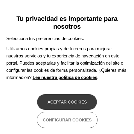
Pasar
Inicia sesión
Regístrate
al
UNA INICIATIVA DE:
Toggle
Tu privacidad es importante para
contenido
navigation
principal
nosotros
Inicio
Centro de documentación
Neurology® Clinical Practice
Selecciona tus preferencias de cookies.
BUSCADOR
Utilizamos cookies propias y de terceros para mejorar
nuestros servicios y tu experiencia de navegación en este
BUSCAR
portal. Puedes aceptarlas y facilitar la optimización del site o
configurar las cookies de forma personalizada. ¿Quieres más
información?
Lee nuestra política de cookies
.
Acceso profesionales
Acceso general
ACEPTAR COOKIES
NEUROLOGY® CLINICAL PRACTICE
CONFIGURAR COOKIES