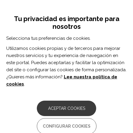
Pasar
Inicia sesión
Regístrate
al
UNA INICIATIVA DE:
Toggle
contenido
Tu privacidad es importante para
navigation
principal
nosotros
Inicio
Centro de documentación
Brain Injury vol. 34 n. 4
Selecciona tus preferencias de cookies.
BUSCADOR
Utilizamos cookies propias y de terceros para mejorar
nuestros servicios y tu experiencia de navegación en
BUSCAR
este portal. Puedes aceptarlas y facilitar la optimización
del site o configurar las cookies de forma personalizada.
¿Quieres más información?
Lee nuestra política de
Acceso profesionales
cookies
.
Acceso general
ACEPTAR COOKIES
Brain Injury vol. 34 n.
CONFIGURAR COOKIES