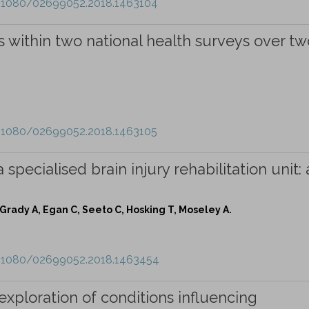
0.1080/02699052.2018.1463104
 within two national health surveys over tw
0.1080/02699052.2018.1463105
 specialised brain injury rehabilitation unit:
Grady A, Egan C, Seeto C, Hosking T, Moseley A.
0.1080/02699052.2018.1463454
exploration of conditions influencing