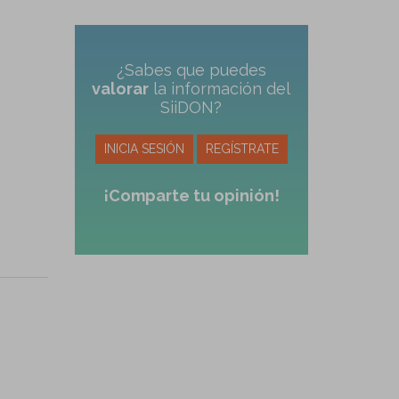
¿Sabes que puedes
valorar
la información del
SiiDON?
INICIA SESIÓN
REGÍSTRATE
¡Comparte tu opinión!