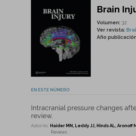
Brain Inju
Volumen:
32
Ver revista:
Brai
Año publicació
EN ESTE NÚMERO
Intracranial pressure changes afte
review.
Autor/es:
Haider MN, Leddy JJ, Hinds AL, Aronoff N
Reviews