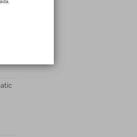
zada.
atic