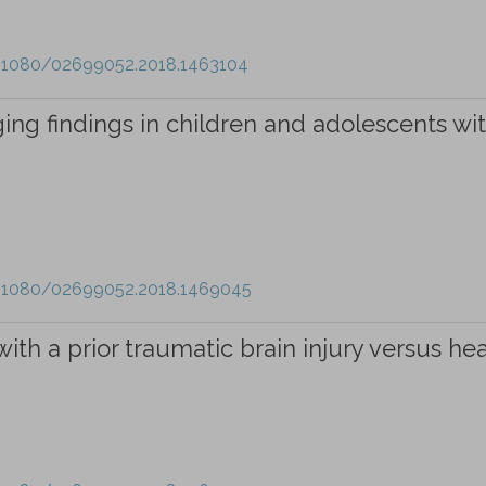
0.1080/02699052.2018.1463104
ng findings in children and adolescents wi
10.1080/02699052.2018.1469045
with a prior traumatic brain injury versus he