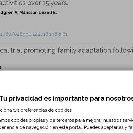
activities over 15 years.
ndgren A, Månsson Lexell E.
0.1080/02699052.2018.1463561
ical trial promoting family adaptation follow
B.
0.1080/02699052.2018.1466195
Tu privacidad es importante para nosotro
 of Life after Brain Injury questionnaire in
ciona tus preferencias de cookies.
zamos cookies propias y de terceros para mejorar nuestros servi
, Von Steinbüchel N. ...
periencia de navegación en este portal. Puedes aceptarlas y fac