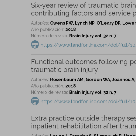
Six-year review of traumatic brain
contributing factors and service pr
Autor/es:
Owens PW, Lynch NP, O'Leary DP, Lowery 
Año publicación:
2018
Número de revista:
Brain Injury vol. 32 n. 7
https://www.tandfonline.com/doi/full/
Functional outcomes following po
traumatic brain injury.
Autor/es:
Rosenbaum AM, Gordon WA, Joannou A,
Año publicación:
2018
Número de revista:
Brain Injury vol. 32 n. 7
https://www.tandfonline.com/doi/full/
Extra practice outside therapy se
inpatient rehabilitation after traum
Autor/es:
Leung J, Fereday S, Sticpewich B, Hanna