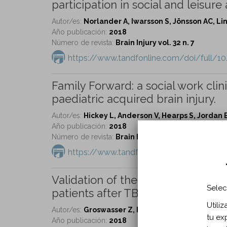
participation in social and leisure 
Autor/es:
Norlander A, Iwarsson S, Jönsson AC, Li
Año publicación:
2018
Número de revista:
Brain Injury vol. 32 n. 7
https://www.tandfonline.com/doi/full/1
Family Forward: a social work clin
paediatric acquired brain injury.
Autor/es:
Hickey L, Anderson V, Hearps S, Jordan 
Año publicación:
2018
Número de revista:
Brain Injury vol. 32 n. 7
https://www.tandfonline.com/doi/full/1
Validation of the QOLIBRI - Quality
Selec
patients after TBI in Israel.
Utili
Autor/es:
Groswasser Z, Peled I, Ross S, Truelle JL
tu ex
Año publicación:
2018