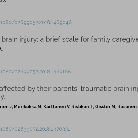
10.1080/02699052.2018.1469046
brain injury: a brief scale for family caregive
A.
0.1080/02699052.2018.1469168
affected by their parents' traumatic brain inj
y.
en J, Merikukka M, Karttunen V, Ristikari T, Gissler M, Räsänen 
0.1080/02699052.2018.1470331