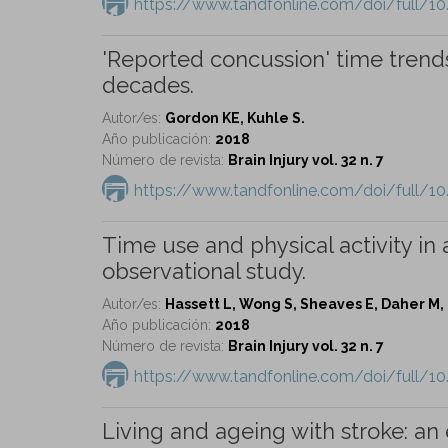
https://www.tandfonline.com/doi/full/1
'Reported concussion' time trends
decades.
Autor/es:
Gordon KE, Kuhle S.
Año publicación:
2018
Número de revista:
Brain Injury vol. 32 n. 7
https://www.tandfonline.com/doi/full/1
Time use and physical activity in a
observational study.
Autor/es:
Hassett L, Wong S, Sheaves E, Daher M, 
Año publicación:
2018
Número de revista:
Brain Injury vol. 32 n. 7
https://www.tandfonline.com/doi/full/1
Living and ageing with stroke: an 