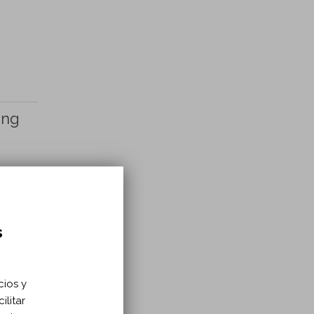
ing
s
cios y
ilitar