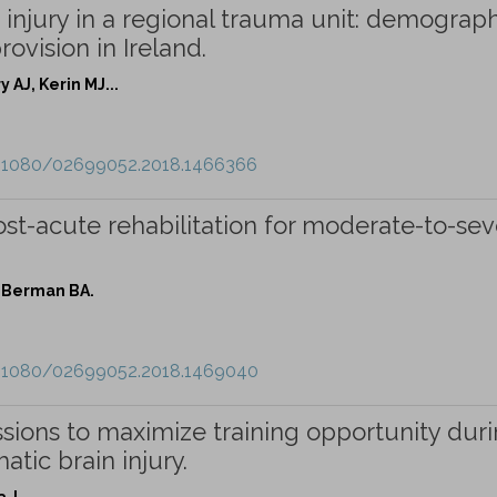
 injury in a regional trauma unit: demograph
ovision in Ireland.
AJ, Kerin MJ...
10.1080/02699052.2018.1466366
st-acute rehabilitation for moderate-to-se
 Berman BA.
10.1080/02699052.2018.1469040
ssions to maximize training opportunity dur
atic brain injury.
 J.