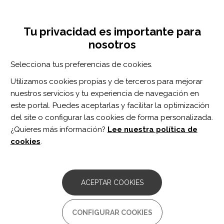
Pasar
Inicia sesión
Regístrate
al
UNA INICIATIVA DE:
Toggle
contenido
Tu privacidad es importante para
navigation
principal
nosotros
Inicio
Centro de documentación
Archives of Physical Medicine and Rehabilitation vol 98 n 4
Selecciona tus preferencias de cookies.
BUSCADOR
Utilizamos cookies propias y de terceros para mejorar
nuestros servicios y tu experiencia de navegación en
BUSCAR
este portal. Puedes aceptarlas y facilitar la optimización
del site o configurar las cookies de forma personalizada.
¿Quieres más información?
Lee nuestra política de
Acceso profesionales
cookies
.
Acceso general
ACEPTAR COOKIES
Archives of Physical
CONFIGURAR COOKIES