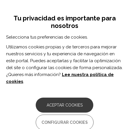
Pasar
Inicia sesión
Regístrate
al
UNA INICIATIVA DE:
Toggle
contenido
Tu privacidad es importante para
navigation
principal
nosotros
Inicio
Centro de documentación
Archives of Physical Medicine and Rehabilitation. vol. 101 n. 9
Selecciona tus preferencias de cookies.
BUSCADOR
Utilizamos cookies propias y de terceros para mejorar
nuestros servicios y tu experiencia de navegación en
BUSCAR
este portal. Puedes aceptarlas y facilitar la optimización
del site o configurar las cookies de forma personalizada.
¿Quieres más información?
Lee nuestra política de
Acceso profesionales
cookies
.
Acceso general
ACEPTAR COOKIES
Archives of Physical
CONFIGURAR COOKIES