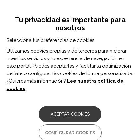
Pasar
Inicia sesión
Regístrate
al
UNA INICIATIVA DE:
Toggle
contenido
Tu privacidad es importante para
navigation
principal
nosotros
RECURSOS
Selecciona tus preferencias de cookies.
Utilizamos cookies propias y de terceros para mejorar
BUSCAR
nuestros servicios y tu experiencia de navegación en
este portal. Puedes aceptarlas y facilitar la optimización
del site o configurar las cookies de forma personalizada.
Inicio
Cuenta de usuario
Crear nueva cuenta
¿Quieres más información?
Lee nuestra política de
CUENTA DE USUARIO
cookies
.
Solapas
Crear nueva cuenta
(solapa
principales
activa)
ACEPTAR COOKIES
Iniciar sesión
Solicitar una nueva contraseña
CONFIGURAR COOKIES